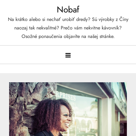
Skip
Nobaf
to
Na krátko alebo si nechať urobiť dredy? Sú výrobky z Číny
content
naozaj tak nekvalitné? Prečo vám nekvitne kávovník?
Osožné ponaučenia objavíte na našej stránke.