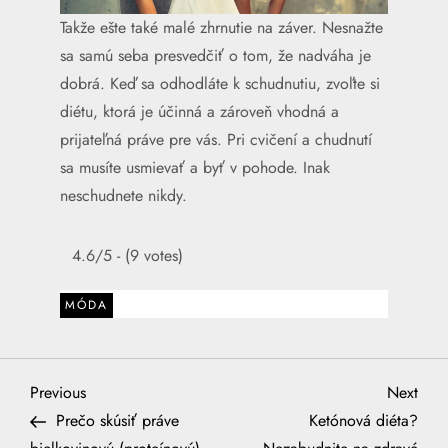
Takže ešte také malé zhrnutie na záver. Nesnažte
sa samú seba presvedčiť o tom, že nadváha je
dobrá. Keď sa odhodláte k schudnutiu, zvoľte si
diétu, ktorá je účinná a zároveň vhodná a
prijateľná práve pre vás. Pri cvičení a chudnutí
sa musíte usmievať a byť v pohode. Inak
neschudnete nikdy.
4.6/5 - (9 votes)
MÓDA
N
Previous
Next
Previous
Next
Post
Post
Prečo skúsiť práve
Ketónová diéta?