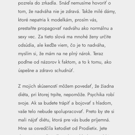
pozrela do zrkadla. Snáď nemusíme hovoriť o
tom, že nadváha nie je zdravá. Takže milé dámy,
ktoré nepatria k modelkám, prosím vás,
prestaňte propagovať nadváhu ako normálnu a
sexy vec. Za tieto slová ma mnohé ženy určite
odsúdia, ale keďže viem, čo je to nadváha,
myslím si, že mám na ne plný nárok. Teraz
poďme od názorov k faktom, a to k tomu, ako
úspešne a zdravo schudnúť.
Z mojich skúseností môžem povedať, že žiadna
diéta, pri ktorej trpíte, nepomôže. Psychika robí
svoje. Ak sa budete trápiť a bojovať s hladom,
vaše telo nebude spolupracovať. Preto by ste si
mali nájsť diétu, ktorá pre vás bude príjemná.
Mne sa osvedčila
ketodiet od Prodietix
. Jete