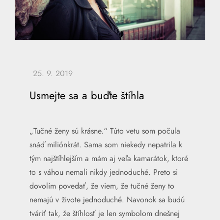
Usmejte sa a buďte štíhla
„Tučné ženy sú krásne.“ Túto vetu som počula
snáď miliónkrát. Sama som niekedy nepatrila k
tým najštíhlejším a mám aj veľa kamarátok, ktoré
to s váhou nemali nikdy jednoduché. Preto si
dovolím povedať, že viem, že tučné ženy to
nemajú v živote jednoduché. Navonok sa budú
tváriť tak, že štíhlosť je len symbolom dnešnej