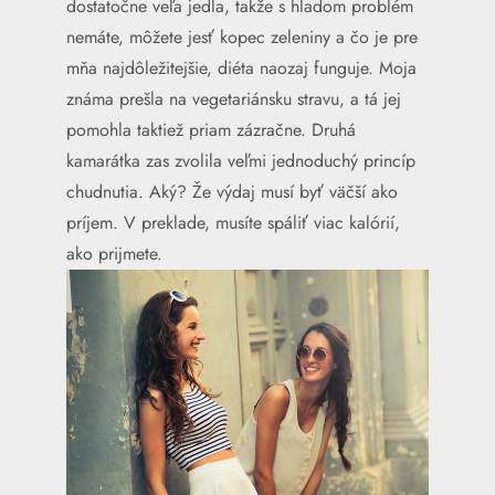
dostatočne veľa jedla, takže s hladom problém
nemáte, môžete jesť kopec zeleniny a čo je pre
mňa najdôležitejšie, diéta naozaj funguje. Moja
známa prešla na vegetariánsku stravu, a tá jej
pomohla taktiež priam zázračne. Druhá
kamarátka zas zvolila veľmi jednoduchý princíp
chudnutia. Aký? Že výdaj musí byť väčší ako
príjem. V preklade, musíte spáliť viac kalórií,
ako prijmete.