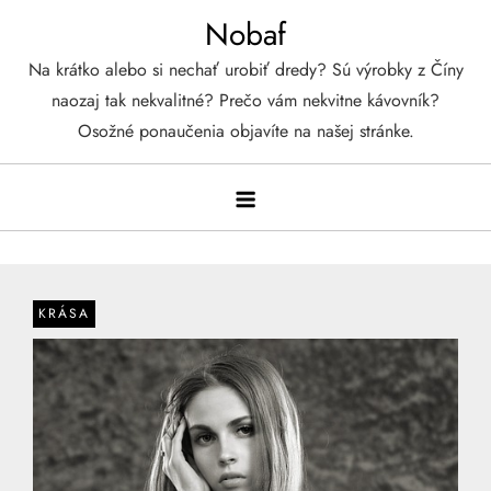
Skip
Nobaf
to
Na krátko alebo si nechať urobiť dredy? Sú výrobky z Číny
content
naozaj tak nekvalitné? Prečo vám nekvitne kávovník?
Osožné ponaučenia objavíte na našej stránke.
KRÁSA