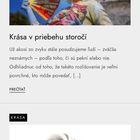
Krása v priebehu storočí
Už akosi zo zvyku stále posudzujeme ľudí – zväčša
neznámych – podľa toho, či sú pekní alebo nie.
Odhliadnuc od toho, že takéto rozlišovanie je veľmi
povrchné, kto môže povedať, […]
PREČÍTAŤ
KRÁSA