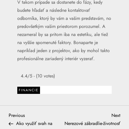
V takom prípade sa dostanete do fázy, kedy
budete hľadať a následne kontaktovať
odborníka, ktorý by vám a vašim predstavám, no
predovšetkým vašim priestorom porozumel. A
nezameral by sa pritom iba na estetiku, ale tiež
na vyššie spomenuté faktory. Bonaparte je
napríklad jeden z projektov, ako by mohol takto
profesionálne zariadený interiér vyzerať.
4.4/5 - (10 votes)
FINANCIE
N
Previous
Next
Previous
Next
Post
Post
Ako využiť svah na
Nerezové zábradlie-životnosť