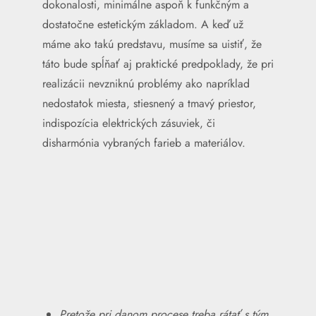
dokonalosti, minimálne aspoň k funkčným a
dostatočne estetickým základom. A keď už
máme ako takú predstavu, musíme sa uistiť, že
táto bude spĺňať aj praktické predpoklady, že pri
realizácii nevzniknú problémy ako napríklad
nedostatok miesta, stiesnený a tmavý priestor,
indispozícia elektrických zásuviek, či
disharmónia vybraných farieb a materiálov.
Pretože pri danom procese treba rátať s tým,