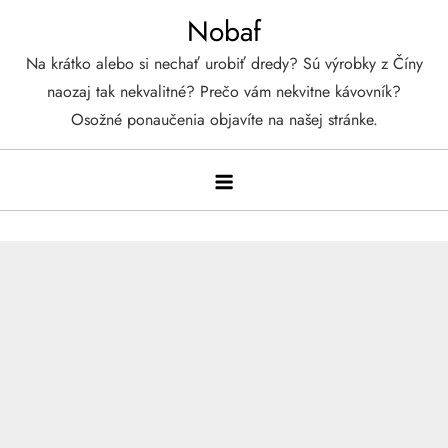
Skip
Nobaf
to
Na krátko alebo si nechať urobiť dredy? Sú výrobky z Číny
content
naozaj tak nekvalitné? Prečo vám nekvitne kávovník?
Osožné ponaučenia objavíte na našej stránke.