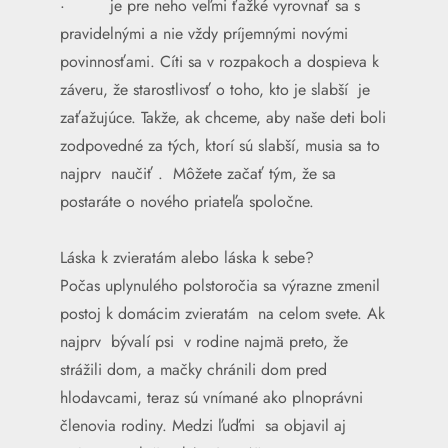
· je pre neho veľmi ťažké vyrovnať sa s
pravidelnými a nie vždy príjemnými novými
povinnosťami. Cíti sa v rozpakoch a dospieva k
záveru, že starostlivosť o toho, kto je slabší je
zaťažujúce. Takže, ak chceme, aby naše deti boli
zodpovedné za tých, ktorí sú slabší, musia sa to
najprv naučiť . Môžete začať tým, že sa
postaráte o nového priateľa spoločne.
Láska k zvieratám alebo láska k sebe?
Počas uplynulého polstoročia sa výrazne zmenil
postoj k domácim zvieratám na celom svete. Ak
najprv bývalí psi v rodine najmä preto, že
strážili dom, a mačky chránili dom pred
hlodavcami, teraz sú vnímané ako plnoprávni
členovia rodiny. Medzi ľuďmi sa objavil aj