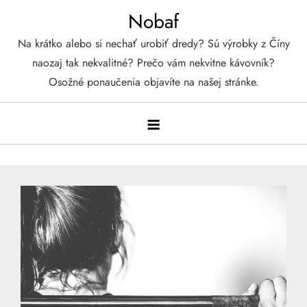
Skip
Nobaf
to
Na krátko alebo si nechať urobiť dredy? Sú výrobky z Číny
content
naozaj tak nekvalitné? Prečo vám nekvitne kávovník?
Osožné ponaučenia objavíte na našej stránke.