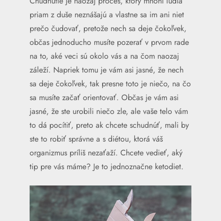
Chudnutie je naozaj proces, ktorý mnohí ľudia
priam z duše neznášajú a vlastne sa im ani niet
prečo čudovať, pretože nech sa deje čokoľvek,
občas jednoducho musíte pozerať v prvom rade
na to, aké veci sú okolo vás a na čom naozaj
záleží. Napriek tomu je vám asi jasné, že nech
sa deje čokoľvek, tak presne toto je niečo, na čo
sa musíte začať orientovať. Občas je vám asi
jasné, že ste urobili niečo zle, ale vaše telo vám
to dá pocítiť, preto ak chcete schudnúť, mali by
ste to robiť správne a s diétou, ktorá váš
organizmus príliš nezaťaží. Chcete vedieť, aký
tip pre vás máme? Je to jednoznačne
ketodiet
.