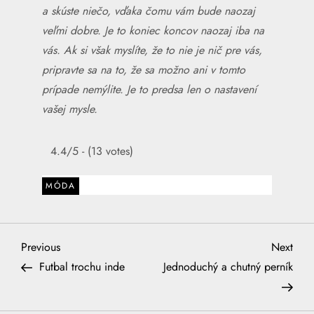
a skúste niečo, vďaka čomu vám bude naozaj
veľmi dobre. Je to koniec koncov naozaj iba na
vás. Ak si však myslíte, že to nie je nič pre vás,
pripravte sa na to, že sa možno ani v tomto
prípade nemýlite. Je to predsa len o nastavení
vašej mysle.
4.4/5 - (13 votes)
MÓDA
N
Previous
Next
Previous
Next
Post
Post
Futbal trochu inde
Jednoduchý a chutný perník
a