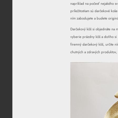
napríklad na počesť nejakého s
príležitostiam sú
darčekové koše 
ním zabodujete a budete origin
Darčekový kôš si objednáte na m
vyberie prázdny kôš a doňho si 
firemný darčekový kôš, určite ní
chutných a zdravých produktov, 