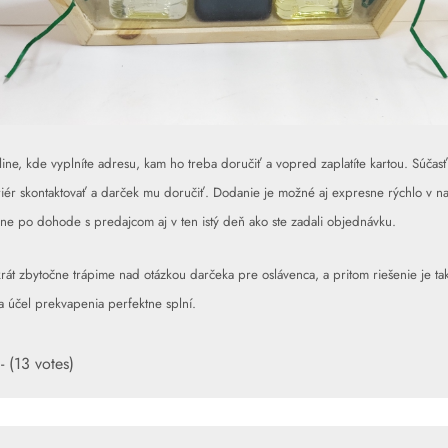
ine, kde vyplníte adresu, kam ho treba doručiť a vopred zaplatíte kartou. Súčasť
riér skontaktovať a darček mu doručiť. Dodanie je možné aj expresne rýchlo v n
ne po dohode s predajcom aj v ten istý deň ako ste zadali objednávku.
tokrát zbytočne trápime nad otázkou darčeka pre oslávenca, a pritom riešenie je t
 účel prekvapenia perfektne splní.
- (13 votes)