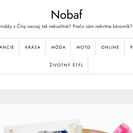
Nobaf
ýrobky z Číny naozaj tak nekvalitné? Prečo vám nekvitne kávovník?
NANCIE
KRÁSA
MÓDA
MOTO
ONLINE
P
ŽIVOTNÝ ŠTÝL