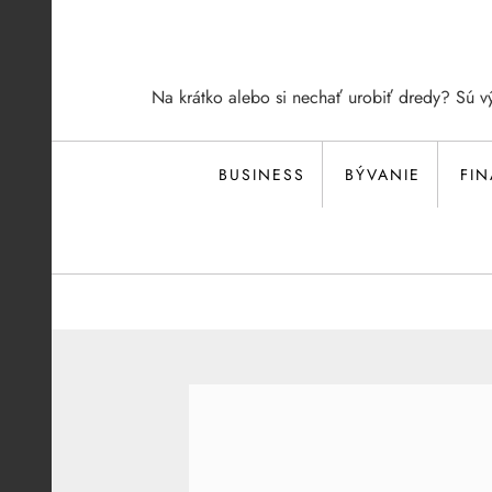
Skip
to
content
Na krátko alebo si nechať urobiť dredy? Sú v
BUSINESS
BÝVANIE
FI