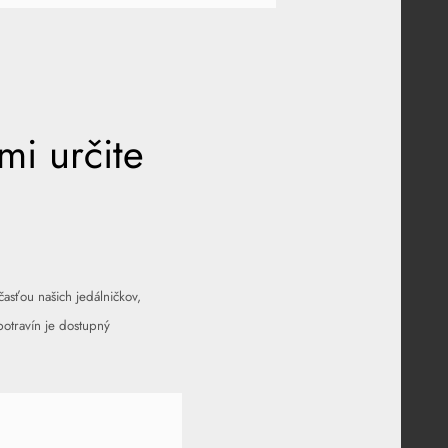
i určite
časťou našich jedálničkov,
potravín je dostupný