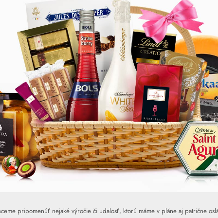
chceme pripomenúť nejaké výročie či udalosť, ktorú máme v pláne aj patrične oslá