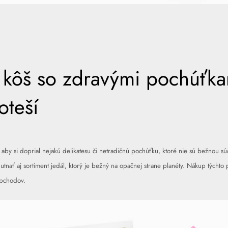
kôš so zdravými pochúťkam
oteší
, aby si doprial nejakú delikatesu či netradičnú pochúťku, ktoré nie sú bežnou sú
tnať aj sortiment jedál, ktorý je bežný na opačnej strane planéty. Nákup týchto 
obchodov.