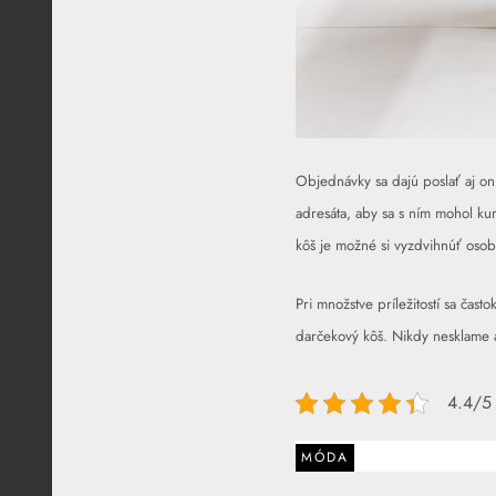
Objednávky sa dajú poslať aj onl
adresáta, aby sa s ním mohol ku
kôš je možné si vyzdvihnúť osob
Pri množstve príležitostí sa čas
darčekový kôš. Nikdy nesklame a
4.4/5 
MÓDA