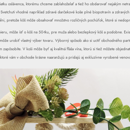
viatku oslávenca, ktorému chceme zablahoželať a tiež ho obdarovať nejakým net
Svetchuti
vhodné napríklad zdravé darčekové koše plné biopotravín a zdravých 
álni, pretože kôš môže obsahovať množstvo rozličných pochúťok, ktoré si nedop
ieru, môže ísť o kôš na 50-tku, pre muža alebo bezlepkový kôš a podobne. Exist
môže urobiť vlastný výber tovaru. Výborný spôsob ako si uctiť obchodného part
m zapôsobíte. V koši môže byť aj kvalitná fľaša vína, ktorú si tiež môžete objedn
ktoré vám v obchode krásne naaranžujú a pridajú aj exkluzívne vyrobené venova