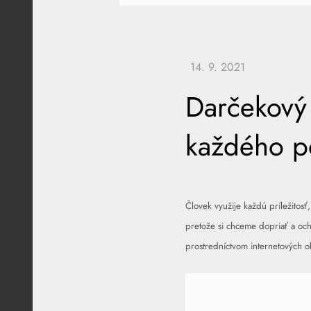
Darčekový 
každého p
Človek využije každú príležitosť
pretože si chceme dopriať a ochu
prostredníctvom internetových 