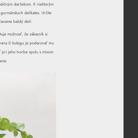
radičným darčekom. K niektorým
gurmánskych delikates. Určite
riavame každý deň.
uje možnosť, že zákazník si
nera či kolegu je podarovať mu
ať pri jeho tvorbe spolu s mixom
nie.