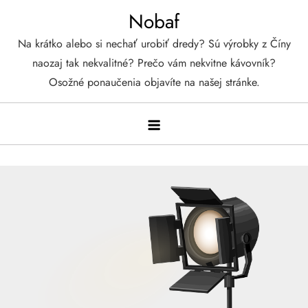
Skip
Nobaf
to
Na krátko alebo si nechať urobiť dredy? Sú výrobky z Číny
content
naozaj tak nekvalitné? Prečo vám nekvitne kávovník?
Osožné ponaučenia objavíte na našej stránke.