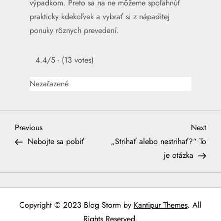
výpadkom. Preto sa na ne môžeme spoľahnúť
prakticky kdekoľvek a vybrať si z nápaditej
ponuky rôznych prevedení.
4.4/5 - (13 votes)
Nezařazené
N
Previous
Next
Previous
Next
Post
Post
Nebojte sa pobiť
„Strihať alebo nestrihať?“ To
a
je otázka
v
i
Copyright © 2023 Blog Storm by
Kantipur Themes
. All
Rights Reserved.