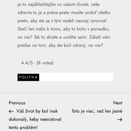
je to najdôležitejšie vo vašom živote, vaše
zdravie to je a práve preto musíte urobiť všetko
preto, aby ste sa s tým vedeli naozaj vyrovnať.
Stačí len málo k tomu, aby to bolo v poriadku,
no nie? Tak to skúste a uvidíte sami. Záleží vám
predsa na tom, aby ste boli zdravý, no nie?
4.4/5 - (8 votes)
POLITIKA
N
Previous
Next
Previous
Next
Post
Post
Váš život by bol inak
Toto je viac, než len jasné
a
dokonalý, keby neexistoval
tento problém!